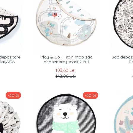
depozitare
Play & Go - Train map sac
Sac depozit
Play&Go
depozitare jucarii 2 in 1
P
103,60 Lei
148,00 Lei
-30 %
-30 %