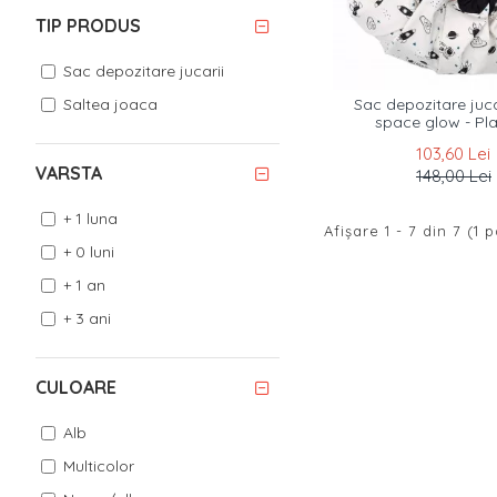
TIP PRODUS
Sac depozitare jucarii
Saltea joaca
Sac depozitare jucar
space glow - P
103,60 Lei
VARSTA
148,00 Lei
+ 1 luna
Afişare 1 - 7 din 7 (1 
+ 0 luni
+ 1 an
+ 3 ani
CULOARE
Alb
Multicolor