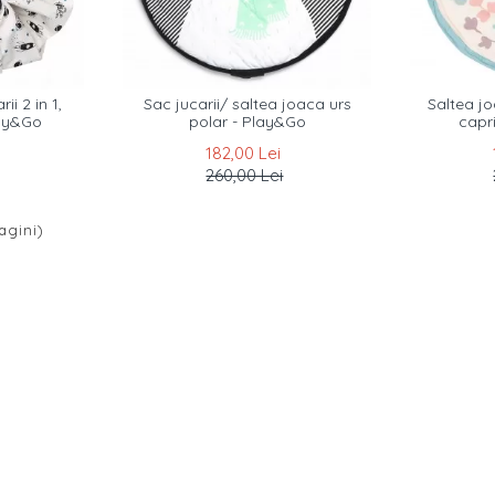
ii 2 in 1,
Sac jucarii/ saltea joaca urs
Saltea jo
lay&Go
polar - Play&Go
capr
182,00 Lei
260,00 Lei
pagini)