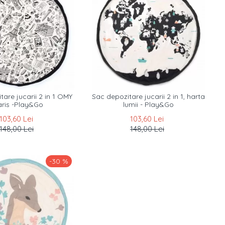
are jucarii 2 in 1 OMY
Sac depozitare jucarii 2 in 1, harta
aris -Play&Go
lumii - Play&Go
103,60 Lei
103,60 Lei
148,00 Lei
148,00 Lei
-30 %