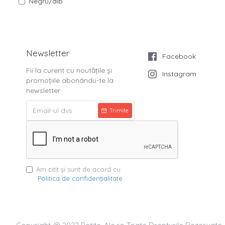
Negru/alb
Newsletter
Facebook
Fii la curent cu noutățile și
Instagram
promoțiile abonându-te la
newsletter
Trimite
Am citit şi sunt de acord cu
Politica de confidenţialitate