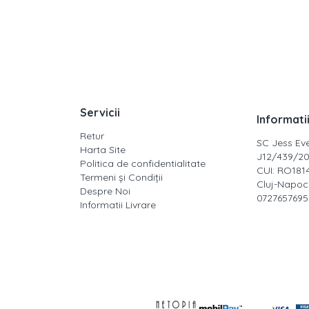
Servicii
Informati
Retur
SC Jess Ev
Harta Site
J12/439/20
Politica de confidentialitate
CUI: RO181
Termeni și Condiții
Cluj-Napoca
Despre Noi
0727657695
Informatii Livrare