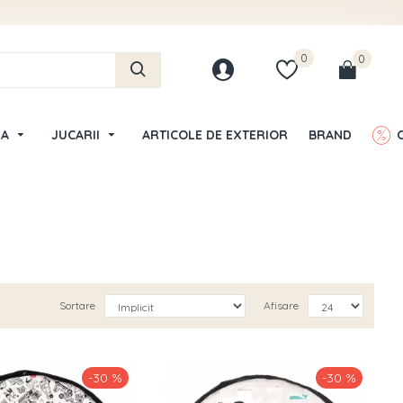
0
0
LA
JUCARII
ARTICOLE DE EXTERIOR
BRAND
Sortare
Afisare
-30 %
-30 %