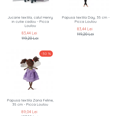
Jucarie textila, calul Henry
Papusa textila Day, 35 cm -
in cutie cadou - Picca
Picca Loulou
Loulou
83,44 Lei
83,44 Lei
119,20 Lei
119,20 Lei
-30 %
Papusa textila Zana Feline,
35 cm - Picca Loulou
89,04 Lei